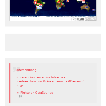
@femeninapg
#prevencióncáncer
#octubrerosa
#autoexploracion
#cáncerdemama
#Prevención
#fyp
♬ Fighters - OctaSounds