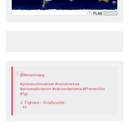
@femeninapg
#prevencióncáncer
#octubrerosa
#autoexploracion
#cáncerdemama
#Prevención
#fyp
♬ Fighters - OctaSounds