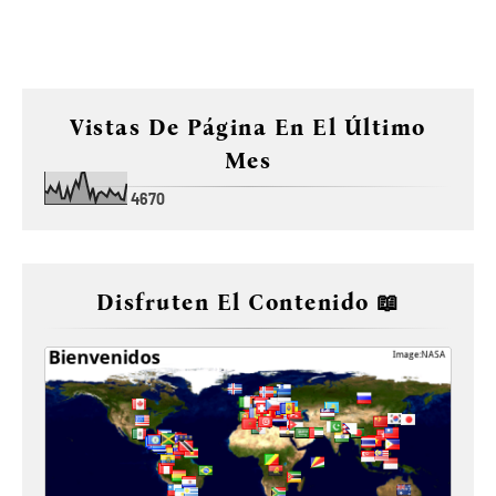
Vistas De Página En El Último
Mes
4
6
7
0
Disfruten El Contenido 📖