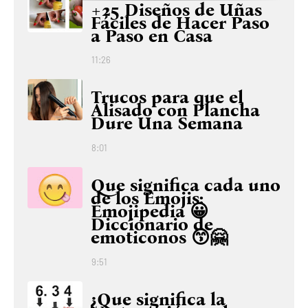
+25 Diseños de Uñas
Fáciles de Hacer Paso
a Paso en Casa
11:26
Trucos para que el
Alisado con Plancha
Dure Una Semana
8:01
Que significa cada uno
de los Emojis:
Emojipedia 😀
Diccionario de
emoticonos 😙🤗
9:51
¿Que significa la