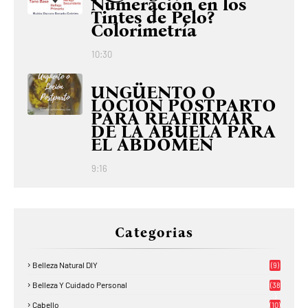
Numeración en los
Tintes de Pelo?
Colorimetría
10:30
UNGÜENTO O
LOCIÓN POSTPARTO
PARA REAFIRMAR
DE LA ABUELA PARA
EL ABDOMEN
9:16
Categorias
Belleza Natural DIY
(9)
Belleza Y Cuidado Personal
(38
)
Cabello
(10)