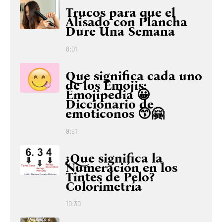
Trucos para que el
Alisado con Plancha
Dure Una Semana
8:01
Que significa cada uno
de los Emojis:
Emojipedia 😀
Diccionario de
emoticonos 😙🤗
9:51
¿Que significa la
Numeración en los
Tintes de Pelo?
Colorimetría
10:30