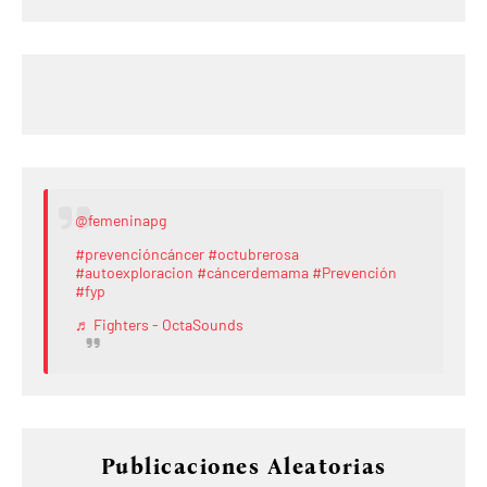
@femeninapg
#prevencióncáncer
#octubrerosa
#autoexploracion
#cáncerdemama
#Prevención
#fyp
♬ Fighters - OctaSounds
Publicaciones Aleatorias