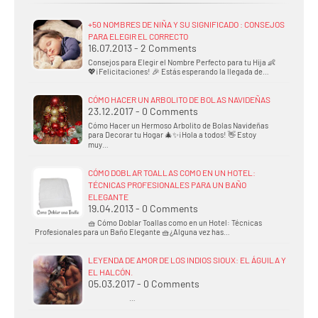
+50 NOMBRES DE NIÑA Y SU SIGNIFICADO : CONSEJOS
PARA ELEGIR EL CORRECTO
16.07.2013 - 2 Comments
Consejos para Elegir el Nombre Perfecto para tu Hija 👶
💖¡Felicitaciones! 🎉 Estás esperando la llegada de…
CÓMO HACER UN ARBOLITO DE BOLAS NAVIDEÑAS
23.12.2017 - 0 Comments
Cómo Hacer un Hermoso Arbolito de Bolas Navideñas
para Decorar tu Hogar 🎄✨¡Hola a todos! 👋 Estoy
muy…
CÓMO DOBLAR TOALLAS COMO EN UN HOTEL:
TÉCNICAS PROFESIONALES PARA UN BAÑO
ELEGANTE
19.04.2013 - 0 Comments
🧺 Cómo Doblar Toallas como en un Hotel: Técnicas
Profesionales para un Baño Elegante 🧺¿Alguna vez has…
LEYENDA DE AMOR DE LOS INDIOS SIOUX: EL ÁGUILA Y
EL HALCÓN.
05.03.2017 - 0 Comments
…