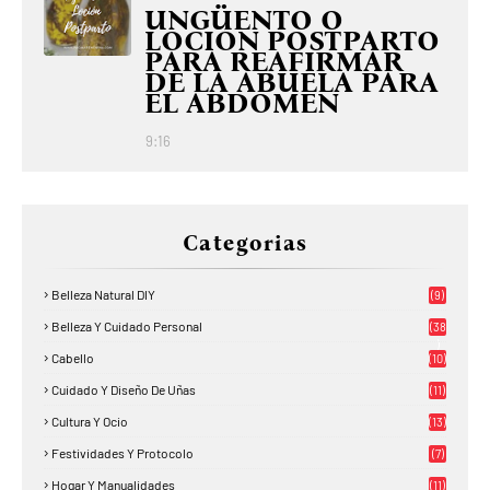
UNGÜENTO O
LOCIÓN POSTPARTO
PARA REAFIRMAR
DE LA ABUELA PARA
EL ABDOMEN
9:16
Categorias
Belleza Natural DIY
(9)
Belleza Y Cuidado Personal
(38
)
Cabello
(10)
Cuidado Y Diseño De Uñas
(11)
Cultura Y Ocio
(13)
Festividades Y Protocolo
(7)
Hogar Y Manualidades
(11)