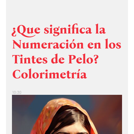
¿Que significa la
Numeración en los
Tintes de Pelo?
Colorimetría
10:30