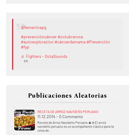
@femeninapg
#prevencióncáncer
#octubrerosa
#autoexploracion
#cáncerdemama
#Prevención
#fyp
♬ Fighters - OctaSounds
Publicaciones Aleatorias
RECETA DE ARROZ NAVIDEÑO PERUANO
11.12.2014 - 0 Comments
Receta de Arroz Navideño Peruano 🎄🍚El arroz
navideño peruano es un acompañante clásico para la
cena de…