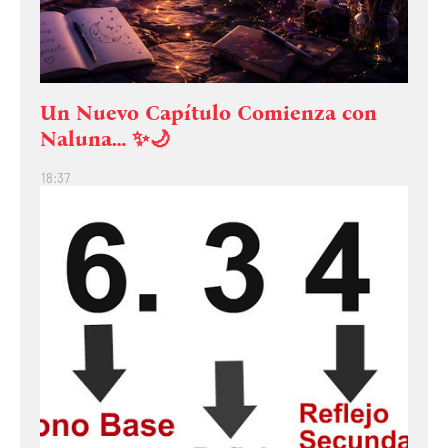
Un Nuevo Capítulo Comienza con
Naluna… ✨🌙
18:37