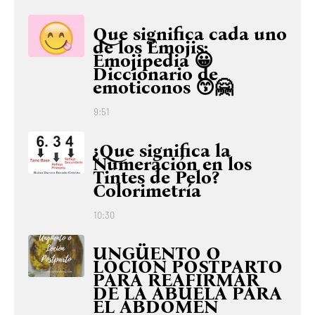
Que significa cada uno
de los Emojis:
Emojipedia 😀
Diccionario de
emoticonos 😙🤗
9:51
¿Que significa la
Numeración en los
Tintes de Pelo?
Colorimetría
10:30
UNGÜENTO O
LOCIÓN POSTPARTO
PARA REAFIRMAR
DE LA ABUELA PARA
EL ABDOMEN