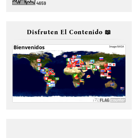
4
6
5
9
Disfruten El Contenido 📖