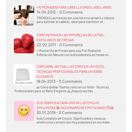
+10 PEINADOS PARA CABELLO ONDULADO LARGO
14.04.2012 - 0 Comments
TRENZAS Las trenzas son una técnica versátil y clásica
para estilizar el cabello, ideal para mantener el…
CÓMO REMOVER LAS IMPUREZAS DE LA PIEL:
EXFOLIANTE DE FRESAS
22.02.2011 - 0 Comments
✨Mascarilla de Fresas para una Piel Radiante:
Exfoliación Natural con AntioxidantesLas fresas no…
CÓMO DOBLAR TOALLAS COMO EN UN HOTEL:
TÉCNICAS PROFESIONALES PARA UN BAÑO
ELEGANTE
19.04.2013 - 0 Comments
🧺 Cómo Doblar Toallas como en un Hotel: Técnicas
Profesionales para un Baño Elegante 🧺¿Alguna vez has…
QUE SIGNIFICA CADA UNO DE LOS EMOJIS:
EMOJIPEDIA 😀 DICCIONARIO DE EMOTICONOS 😙🤗
30.01.2019 - 0 Comments
Guía Completa de Emojis: Significados y UsosLos
emoticonos y emojis son muy populares en las redes…