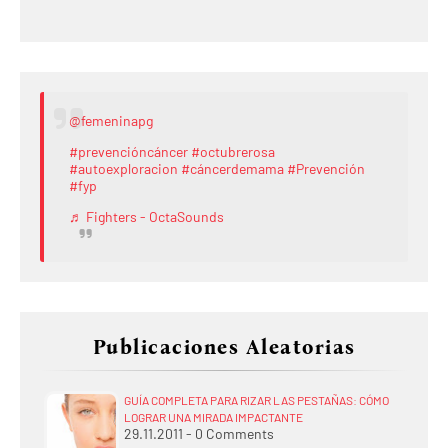
@femeninapg
#prevencióncáncer
#octubrerosa
#autoexploracion
#cáncerdemama
#Prevención
#fyp
♬ Fighters - OctaSounds
Publicaciones Aleatorias
GUÍA COMPLETA PARA RIZAR LAS PESTAÑAS: CÓMO
LOGRAR UNA MIRADA IMPACTANTE
29.11.2011 - 0 Comments