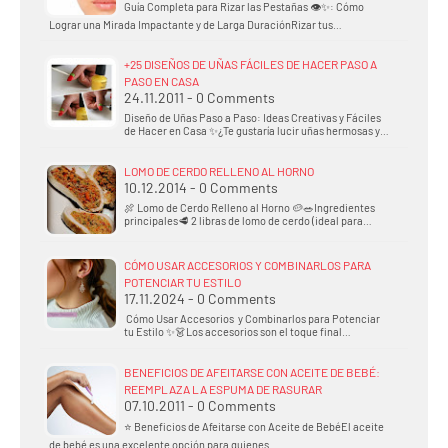
Guía Completa para Rizar las Pestañas 👁️✨: Cómo
Lograr una Mirada Impactante y de Larga DuraciónRizar tus…
+25 DISEÑOS DE UÑAS FÁCILES DE HACER PASO A
PASO EN CASA
24.11.2011 - 0 Comments
Diseño de Uñas Paso a Paso: Ideas Creativas y Fáciles
de Hacer en Casa ✨¿Te gustaría lucir uñas hermosas y…
LOMO DE CERDO RELLENO AL HORNO
10.12.2014 - 0 Comments
🍖 Lomo de Cerdo Relleno al Horno 🥔🥗Ingredientes
principales🥩 2 libras de lomo de cerdo (ideal para…
CÓMO USAR ACCESORIOS Y COMBINARLOS PARA
POTENCIAR TU ESTILO
17.11.2024 - 0 Comments
Cómo Usar Accesorios y Combinarlos para Potenciar
tu Estilo ✨👗Los accesorios son el toque final…
BENEFICIOS DE AFEITARSE CON ACEITE DE BEBÉ:
REEMPLAZA LA ESPUMA DE RASURAR
07.10.2011 - 0 Comments
⭐ Beneficios de Afeitarse con Aceite de BebéEl aceite
de bebé es una excelente opción para quienes…