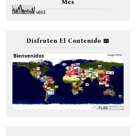
Mes
4
6
5
3
Disfruten El Contenido 📖