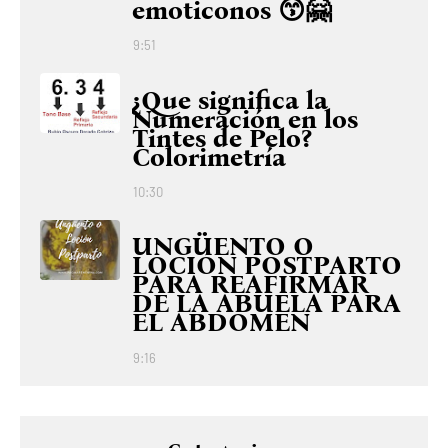
emoticonos 😙🤗
9:51
¿Que significa la
Numeración en los
Tintes de Pelo?
Colorimetría
10:30
UNGÜENTO O
LOCIÓN POSTPARTO
PARA REAFIRMAR
DE LA ABUELA PARA
EL ABDOMEN
9:16