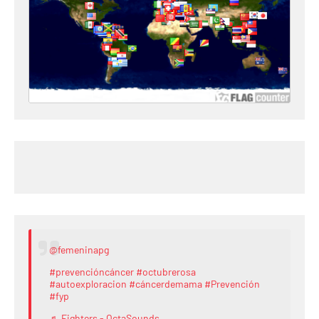
@femeninapg
#prevencióncáncer
#octubrerosa
#autoexploracion
#cáncerdemama
#Prevención
#fyp
♬ Fighters - OctaSounds