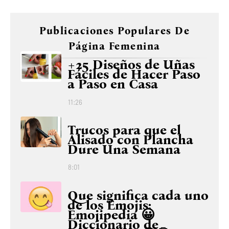
Publicaciones Populares De
Página Femenina
+25 Diseños de Uñas
Fáciles de Hacer Paso
a Paso en Casa
11:26
Trucos para que el
Alisado con Plancha
Dure Una Semana
8:01
Que significa cada uno
de los Emojis:
Emojipedia 😀
Diccionario de